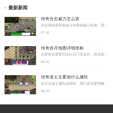
最新新闻
传奇合击威力怎么算
合击系统是影响战斗结果的核心机制，理解合击威力的计算方式对提升游戏表现至关重要。合击威力并非由单一因素决定，而是主号与英雄属性综合作用的结果，根据相关游戏资料显示
07-30
传奇赤月地图详细坐标
玩家首先需要到达白日门安全区，然后前往丛林迷宫入口。具体坐标为白日门坐标527可到达白日门野外，白日门野外坐标337进入丛林迷宫，丛林迷宫坐标32可以进入赤月峡谷。需要丛林迷
08-02
传奇道士主要加什么属性
在讨论道士属性选择时，我们首先要理解这个职业的核心定位。道士在游戏中是一个多功能角色，兼具治疗、控制和输出能力。道士的生存能力较为薄弱，因此需要适当增加体力属性来
08-03