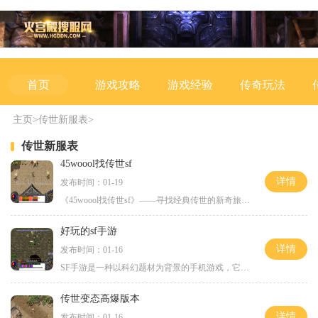
游戏攻略
游戏经验
传奇玩法
首页
主页
>
传世新服表
>
传世新服表
45woool找传世sf
详情
发布时间：01-19
《45woool找传世sf》——寻找经典传世的新奇旅程在游戏爱好者的世界里，传世游戏无疑是一种经典，而"45woool找传世sf"则是这类游戏的新颖体验。它恢复了传世游戏最纯粹的乐趣，为玩家
好玩的sf手游
详情
发布时间：01-16
SF手游是一种以科幻题材为背景的手机游戏，它融合了射击、策略、角色扮演等多种元素，玩家可以在虚拟的游戏世界中与其他玩家进行战斗，体验到刺激的战斗乐趣。下面就让我们来详
传世变态高爆版本
详情
发布时间：01-16