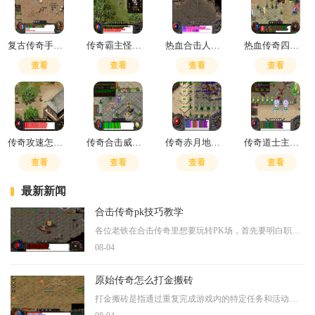
复古传奇手游个人首领挑战在哪
传奇霸主怪物攻城怎么回事
热血合击人物怎么转职业的啊
热血传奇四级噬血威力怎么提升
查看
查看
查看
查看
传奇攻速怎么算的
传奇合击威力怎么算
传奇赤月地图详细坐标
传奇道士主要加什么属性
查看
查看
查看
查看
最新新闻
合击传奇pk技巧教学
各位老铁在合击传奇里想要玩转PK场，首先要明白职业搭配是制胜基础。战士拥有强大的近战能力和高防御，法师擅长远程爆发输出，道士则兼具辅助与控制能力。战法组合是常见的搭配
08-04
原始传奇怎么打金搬砖
打金搬砖是指通过重复完成游戏内的特定任务和活动来积累游戏资源，这些资源可以通过交易转化为实际收益。游戏内的搬砖方式主要包括打怪掉落装备和材料、组队挑战高难度BOSS、参