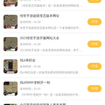
《传世变态高爆版本》是一款备受期待的网络游戏，它采用了变态高爆的玩法，给玩家带来了全新的游戏体验。在这个版本中，玩家可以享受到更刺激、更快节奏的游戏乐趣。变态高爆
传世手游超级变态版本网址
详情
发布时间：01-09
传世手游超级变态版本网址是一个备受瞩目的手游版本，它以其变态的玩法和丰富的游戏内容吸引着广大玩家的注意。今天，我将为大家详细介绍这款手游的玩法，让大家对这款游戏有
2023传世手游开服网站大全
详情
发布时间：01-09
2023传世手游是一款备受期待的网络游戏，将于近期开服。作为一个热情期待已久的玩家，您一定想要了解所有可以参与这个游戏的开服网站。在本篇文章中，将为您详细介绍2023传世手游
找sf单职业
详情
发布时间：01-06
找sf单职业是一款备受热爱传统网络游戏的玩家喜爱的经典游戏。游戏不仅保留了传统网络游戏的经典元素，还加入了一些新的创意和玩法，让玩家们可以尽情体验刺激与乐趣。让我们来
找sf999中变刚开一秒
详情
发布时间：01-01
《SF999中变刚开一秒》是一款备受期待的中变私服游戏，于近日火爆上线。作为一款中变私服游戏，它继承了传统中变版本的游戏特色，同时还融入了一些新的玩法元素，给玩家带来了全
今日新开传世传世散人服发布网