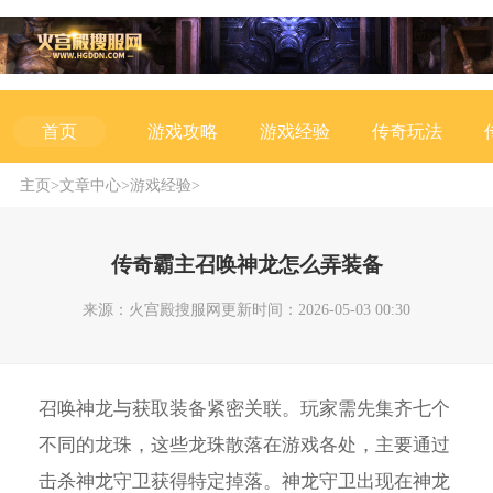
游戏攻略
游戏经验
传奇玩法
首页
主页
>
文章中心
>
游戏经验
>
传奇霸主召唤神龙怎么弄装备
来源：火宫殿搜服网
更新时间：2026-05-03 00:30
召唤神龙与获取装备紧密关联。玩家需先集齐七个
不同的龙珠，这些龙珠散落在游戏各处，主要通过
击杀神龙守卫获得特定掉落。神龙守卫出现在神龙