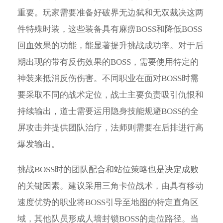
重要。玩家需要准备好破界无边弑和无双裁决这两
件特殊时装，这些装备具有麻痹BOSS和降低BOSS
回血效果的功能，能显著提升挑战成功率。对于后
期出现的带有反伤效果的BOSS，需要使用特定的
神装来抵消反伤伤害。不同职业在面对BOSS时需
要采取不同的战术定位，战士主要负责吸引仇恨和
持续输出，道士需要运用隐身技能规避BOSS的全
屏攻击并提供团队治疗，法师则需要在后排进行高
爆发输出。
挑战BOSS时的团队配合和站位策略也是决定成败
的关键因素。建议采用三角卡位战术，由具有移动
速度优势的职业将BOSS引导至地图的特定直角区
域，其他队员形成人墙封锁BOSS的走位路径。当