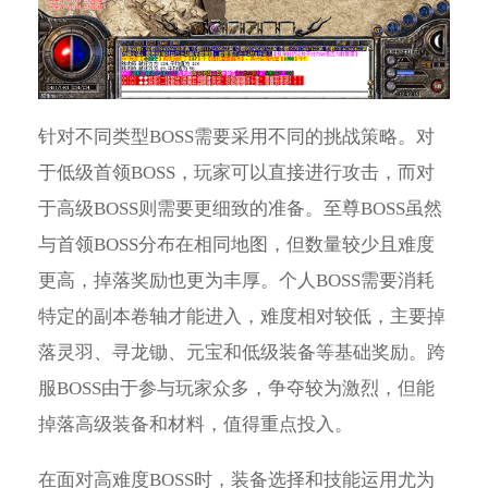
针对不同类型BOSS需要采用不同的挑战策略。对
于低级首领BOSS，玩家可以直接进行攻击，而对
于高级BOSS则需要更细致的准备。至尊BOSS虽然
与首领BOSS分布在相同地图，但数量较少且难度
更高，掉落奖励也更为丰厚。个人BOSS需要消耗
特定的副本卷轴才能进入，难度相对较低，主要掉
落灵羽、寻龙锄、元宝和低级装备等基础奖励。跨
服BOSS由于参与玩家众多，争夺较为激烈，但能
掉落高级装备和材料，值得重点投入。
在面对高难度BOSS时，装备选择和技能运用尤为