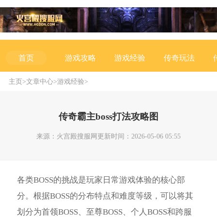
游戏攻略
游戏经验
传奇玩法
首页
主页
>
文章中心
>
游戏经验
>
传奇霸主boss打法攻略图
来源：火宫殿搜服网
更新时间：2026-05-06 05:55
各类BOSS的挑战是玩家日常游戏体验的核心部
分。根据BOSS的分布特点和难度等级，可以将其
划分为首领BOSS、至尊BOSS、个人BOSS和跨服