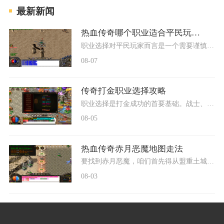
最新新闻
热血传奇哪个职业适合平民玩家玩
职业选择对平民玩家而言是一个需要谨慎考虑的问题，因为这直接关系到游戏体验的可持续性和发展潜力。综合来看道士职业在生存能力、资源消耗和战斗适应性方面展现出明显优势，
08-07
传奇打金职业选择攻略
职业选择是打金成功的首要基础。战士、法师和道士是三大经典职业，各自具备鲜明特性和打金适配性。战士职业以近战高爆发见长，在PK环节表现突出，适合习惯冲锋陷阵的玩家。法师
08-05
热血传奇赤月恶魔地图走法
要找到赤月恶魔，咱们首先得从盟重土城出发前往白日门。抵达白日门后，小伙伴们需要仔细找到丛林迷宫的入口，通常这个入口就在白日门城外右上方的位置。进入丛林迷宫后，咱们
08-03