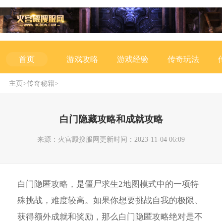
游戏攻略
游戏经验
传奇玩法
首页
主页
>
传奇秘籍
>
白门隐藏攻略和成就攻略
来源：火宫殿搜服网
更新时间：2023-11-04 06:09
白门隐匿攻略，是僵尸求生2地图模式中的一项特
殊挑战，难度较高。如果你想要挑战自我的极限、
获得额外成就和奖励，那么白门隐匿攻略绝对是不