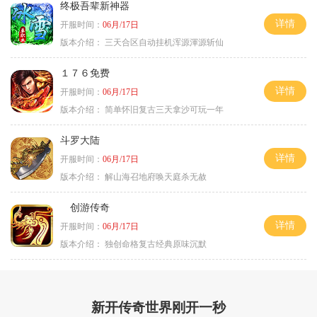
终极吾辈新神器
详情
开服时间：
06月/17日
版本介绍：
三天合区自动挂机浑源渾源斩仙
１７６免费
详情
开服时间：
06月/17日
版本介绍：
简单怀旧复古三天拿沙可玩一年
斗罗大陆
详情
开服时间：
06月/17日
版本介绍：
解山海召地府唤天庭杀无赦
创游传奇
详情
开服时间：
06月/17日
版本介绍：
独创命格复古经典原味沉默
新开传奇世界刚开一秒