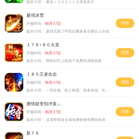
版本介绍：
暴击＋２０％１１５倍攻赤月
最强冰雪
详情
开服时间：
06月/17日
版本介绍：
最强无限刀平民白飘装备全爆百人在线
１７６+８０火龙
详情
开服时间：
06月/17日
版本介绍：
赞助好打上线就干免费泡满级独家
１８５王者合击
详情
开服时间：
06月/17日
版本介绍：
一切全爆、散人称霸、装备保值、长期耐玩
激情超变别冲直ぃ
详情
开服时间：
06月/17日
版本介绍：
送满赞助送全满免费捡物免费挂机终
新７６