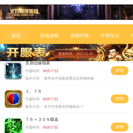
游戏攻略
游戏经验
传奇玩法
首页
更新时间：2025-11-19
灵鼎仙缘独家
详情
开服时间：
06月/17日
版本介绍：
爆率全开地图免费进追梦爆终极
１、７６
详情
开服时间：
06月/17日
版本介绍：
赤月封顶屠龙终极极品+5
７６＋３０％吸血
详情
开服时间：
06月/17日