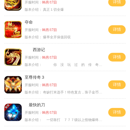
详情
开服时间：
06月/17日
版本介绍：
真正１切全爆
夺命
详情
开服时间：
06月/17日
版本介绍：
爆率全开保值回収
西游记
详情
开服时间：
06月/17日
版本介绍：
你 没 玩 过 的 传 奇
至尊传奇３
详情
开服时间：
06月/17日
版本介绍：
奇缺打米选手！特色复古，珠子金币释放珠子
最快的刀
详情
开服时间：
06月/17日
版本介绍：
一切靠打 ７７７级以上怪物爆终极