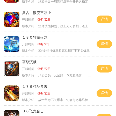
版本介绍：
终极全爆一切靠打爆率全开长久稳定
复古。微变三职业
详情
开服时间：
09月/22日
版本介绍：
法师技能切割，战士刀刀切割，道士宠物秒怪
１８０轩辕火龙
详情
开服时间：
09月/22日
版本介绍：
2装备好打爆率超高憋尿打宝不关爆率
蒂尊沉默
详情
开服时间：
09月/22日
版本介绍：
只卖会员 元宝服 ０充领顶赞 一切靠打
１７６精品复古
详情
开服时间：
09月/22日
版本介绍：
战士带毒不关爆率一切靠打必爆终极
８０飞龙合击