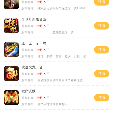
详情
开服时间：
09月/22日
版本介绍：
独家版无沙捐永久保值爆一切1:2000回4
１８０新版合击
详情
开服时间：
09月/22日
版本介绍：
魔龙教主爆一切
道．士．专．属
详情
开服时间：
09月/22日
版本介绍：
月灵．麒麟．群攻．魔次．沉默．宠物．暗黑
攻速火龙二合一
详情
开服时间：
09月/22日
版本介绍：
自动挂机自动拾取自动？狂暴充值
秩序沉默
详情
开服时间：
09月/22日
版本介绍：
全民pk打怪爆装爽翻天