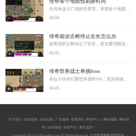
传奇各个地图怪刷新时间
在传奇这片广阔的世界里，掌握各个地图怪物的刷新时间可是提升实力的重要诀窍。不同的怪物有着各自独特的刷新规律，了解这些规律能够帮助咱们更有效地规划冒险路线。无论是准
08-04
传奇霸业古树停止生长怎么办
如果你的古树停止了生长，首先要理解这是游戏中的一个正常阶段。古树在达到一定生长阶段后，确实会进入暂时的生长停滞期，这是游戏机制的一部分，不用过分担心。很多有经验的
08-05
传奇世界战士单挑boss
各位小伙伴们要想单挑BOSS，首先得做好充分的准备工作。咱们战士需要确保自己的装备达到足够水平，包括高防御的重甲装备和能够提高生存能力的宝石镶嵌。熟练掌握各种技能至关重
08-05
| 关于我们 | 友情链接 | 游戏合集 | 广告服务 | 联系我们 |举报中心 | | 网站地图 | 网站招
聘 | 全部游戏 | 全部平台 | 家长监护 |
Copyright 2015-2026 hgddn.com All Rights Reserved. 火宫殿搜服网 版权所有