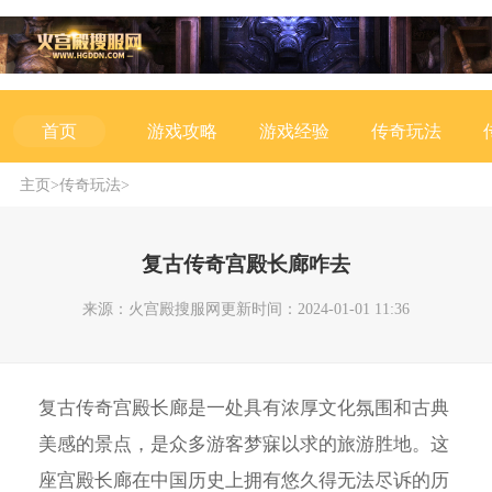
游戏攻略
游戏经验
传奇玩法
首页
主页
>
传奇玩法
>
复古传奇宫殿长廊咋去
来源：火宫殿搜服网
更新时间：2024-01-01 11:36
复古传奇宫殿长廊是一处具有浓厚文化氛围和古典
美感的景点，是众多游客梦寐以求的旅游胜地。这
座宫殿长廊在中国历史上拥有悠久得无法尽诉的历