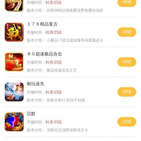
详情
开服时间：
01月/25日
版本介绍：
沙奖8888沙捐免费顶赞免费自动挂
１７６精品复古
详情
开服时间：
01月/25日
版本介绍：
小极品+5道法超猛爆率高新版必火
８０超速极品合击
详情
开服时间：
01月/25日
版本介绍：
极品攻速合击之王
耐玩迷失
详情
开服时间：
01月/25日
版本介绍：
装备全靠打.好玩不枯燥
沉默
详情
开服时间：
01月/25日
版本介绍：
无暗坑无顶榜加群送月卡