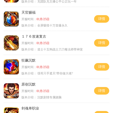
版本介绍：
无团队无主播公平公正玩一年
天官赐福
详情
开服时间：
01月/25日
版本介绍：
全屏吸怪十万首爆永久
１７６攻速复古
详情
开服时间：
01月/25日
版本介绍：
道士十五狗战士刀刀毒法师带神宠
狂飙沉默
详情
开服时间：
01月/25日
版本介绍：
强哥只手遮天!带你做大佬?
原创沉默
详情
开服时间：
01月/25日
版本介绍：
沉默剧情专属烧脑
剑魂单职业