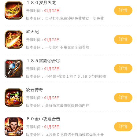
１８０岁月火龙
详情
开服时间：
01月/25日
版本介绍：
自动挂机免费沙捐免费赞助一切免费
武天纪
详情
开服时间：
01月/25日
版本介绍：
一切靠打不用充值全部看脸
１８５雷霆②合①
详情
开服时间：
01月/25日
版本介绍：
小怪爆+⑨套１秒７６刀９５范围捡物
凌云传奇
详情
开服时间：
01月/25日
版本介绍：
最好版本最快微端最强内挂
８０金币攻速合击
详情
开服时间：
01月/25日
版本介绍：
无沙捐０茺首选全自动模式爆率全开