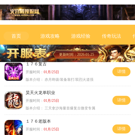
游戏攻略
游戏经验
传奇玩法
首页
更新时间：2026-01-25
１７６复古
详情
开服时间：
01月/25日
版本介绍：
赤月终级/装备靠打/双烈火道强
昊天火龙单职业
详情
开服时间：
01月/25日
版本介绍：
三天拿沙海量首爆复古微变专属
１７６老版本
详情
开服时间：
01月/25日